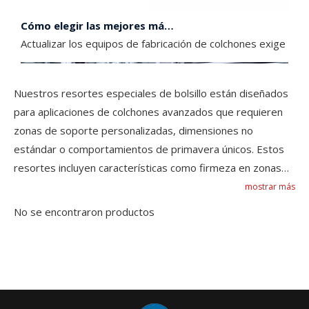
Cómo elegir las mejores máquinas de ensamblaje de resortes ensacados
Actualizar los equipos de fabricación de colchones exige un
Nuestros resortes especiales de bolsillo están diseñados
para aplicaciones de colchones avanzados que requieren
zonas de soporte personalizadas, dimensiones no
estándar o comportamientos de primavera únicos. Estos
resortes incluyen características como firmeza en zonas
múltiples, bobinas de borde reforzado, mini bobinas para
mostrar más
alivio de presión y diseños en forma de barril o panal. Ideal
No se encontraron productos
para colchones ortopédicos, ropa de cama de hotel
premium y sistemas de sueño ergonómicos, cada unidad
de resorte de bolsillo especial está diseñada para su
rendimiento y comodidad. Producido con alambre de acero
de alta tensión duradera y tratamiento térmico de