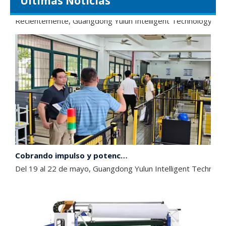
Últimas Noticias
La asociación universidad-empresa alcanza nuevas alturas | El Instituto de Ciencia y Tecnología de Hunan y Yulun Machinery construyen conjuntamente una base integrada de pasantías y empleo
Recientemente, Guangdong Yulun Intelligent Technology Co., L
Cobrando impulso y potenciando el crecimiento | Nuestra empresa visita dos universidades líderes en Foshan para construir conjuntamente un nuevo terreno elevado para el cultivo de talentos
Del 19 al 22 de mayo, Guangdong Yulun Intelligent Technolog