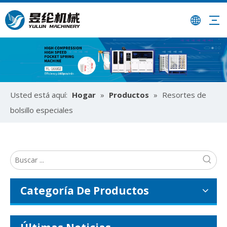
¿Cómo utilizar la máquina ensambladora de resortes ensacados para colchones?
Usted está aquí:
Hogar
»
Productos
»
Resortes de
Optimice la producción de colchones con máquinas ensamblad
bolsillo especiales
Categoría De Productos