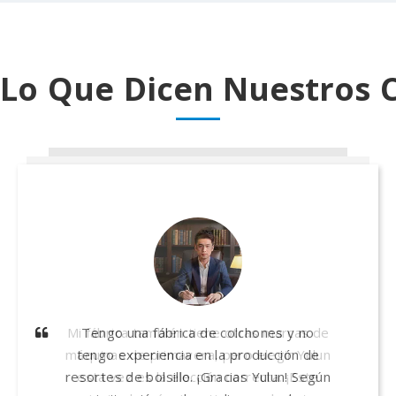
Lo Que Dicen Nuestros C
En 2023, cuando eligía una máquina de
Tengo una fábrica de colchones y no
bolsillo, mi amigo recomendó Yulun. Seguí
tengo experiencia en la producción de
resortes de bolsillo. ¡Gracias Yulun! Según
el consejo del gerente de ventas de