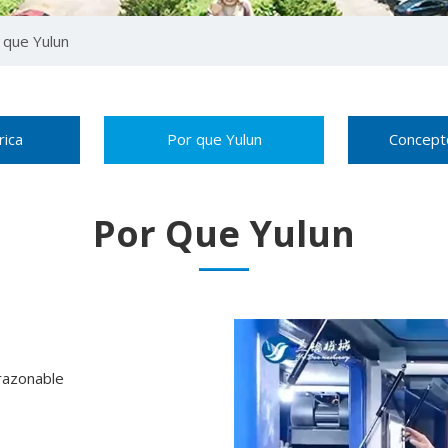
 que Yulun
rica
Por que Yulun
Concept
Por Que Yulun
razonable