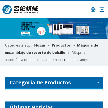
¿Cómo utilizar la máquina ensambladora de resortes ensacados para colchones?
Optimice la producción de colchones con máquinas ensamblad
Usted está aquí:
Hogar
»
Productos
»
Máquina de
ensamblaje de resorte de bolsillo
»
Máquina
automática de ensamblaje de resortes ensacados
Categoría De Productos
La asociación universidad-empresa alcanza nuevas alturas | El Instituto de Ciencia y Tecnología de Hunan y Yulun Machinery construyen conjuntamente una base integrada de pasantías y empleo
Últimas Noticias