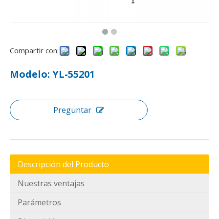
¿Los colchones de muelles ensacados hacen ruido?
Descubra por qué los colchones de muelles ensacados perman
Compartir con:
Modelo: YL-55201
Preguntar
¿Cómo utilizar la máquina ensambladora de resortes ensacados para colchones?
Descripción del Producto
Optimice la producción de colchones con máquinas ensamblad
Nuestras ventajas
Parámetros