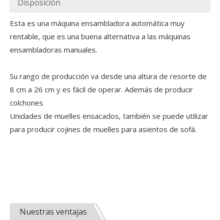
Disposición
Esta es una máquina ensambladora automática muy
rentable, que es una buena alternativa a las máquinas
ensambladoras manuales.
Su rango de producción va desde una altura de resorte de
La asociación universidad-empresa alcanza nuevas alturas | El Instituto de Ciencia y Tecnología de Hunan y Yulun Machinery construyen conjuntamente una base integrada de pasantías y empleo
Recientemente, Guangdong Yulun Intelligent Technology Co., L
8 cm a 26 cm y es fácil de operar. Además de producir
colchones
Unidades de muelles ensacados, también se puede utilizar
para producir cojines de muelles para asientos de sofá.
Nuestras ventajas
Cobrando impulso y potenciando el crecimiento | Nuestra empresa visita dos universidades líderes en Foshan para construir conjuntamente un nuevo terreno elevado para el cultivo de talentos