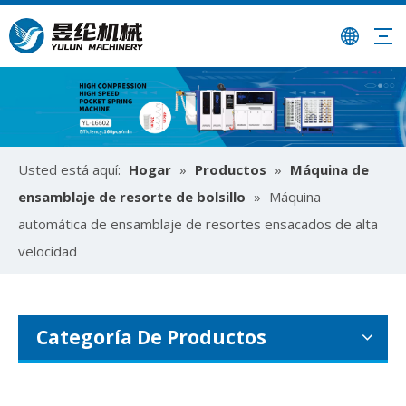
¿Cómo utilizar la máquina ensambladora de resortes ensacados para colchones?
Usted está aquí:
Hogar
»
Productos
»
Máquina de
Optimice la producción de colchones con máquinas ensamblad
ensamblaje de resorte de bolsillo
»
Máquina
automática de ensamblaje de resortes ensacados de alta
velocidad
Categoría De Productos