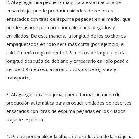
2. Al agregar una pequeña máquina a esta máquina de
Cobrando impulso y potenciando el crecimiento | Nuestra empresa visita dos universidades líderes en Foshan para construir conjuntamente un nuevo terreno elevado para el cultivo de talentos
ensamblaje, puede producir unidades de resortes
Del 19 al 22 de mayo, Guangdong Yulun Intelligent Technolog
ensacados con tiras de espuma pegadas en el medio, que
pueden usarse para producir colchones plegados y
enrollados. De esta manera, la longitud de los colchones
empaquetados en rollo será más corta (por ejemplo, el
colchón tenía originalmente 1,8 metros de largo, pero la
longitud después de doblarlo y empacarlo en rollo pasó a
ser de 0,9 metros), ahorrando costos de logística y
transporte;
3. Al agregar otra máquina, puede formar una línea de
producción automática para producir unidades de resortes
ensacados con tiras de espuma pegadas en los 4 lados
(caja de espuma);
4. Puede personalizar la altura de producción de la máquina