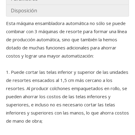
Disposición
Esta máquina ensambladora automática no sólo se puede
combinar con 3 máquinas de resorte para formar una línea
de producción automática, sino que también la hemos
dotado de muchas funciones adicionales para ahorrar
La asociación universidad-empresa alcanza nuevas alturas | El Instituto de Ciencia y Tecnología de Hunan y Yulun Machinery construyen conjuntamente una base integrada de pasantías y empleo
costos y lograr una mayor automatización:
Recientemente, Guangdong Yulun Intelligent Technology Co., L
1. Puede cortar las telas inferior y superior de las unidades
de resortes ensacados al 1,5 cm más cercano a los
resortes. Al producir colchones empaquetados en rollo, se
pueden ahorrar los costos de las telas inferiores y
superiores, e incluso no es necesario cortar las telas
inferiores y superiores con las manos, lo que ahorra costos
de mano de obra;